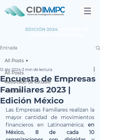
EDICIÓN 2024
MODELO DE
GESTIÓN EMPRESARIAL
Entrada
All Posts
12 abr 2024
3 min de lectura
All Posts
Encuesta de Empresas
Resultado de estudio
Familiares 2023 |
Artículo
Edición México
Las Empresas Familiares realizan la 
mayor cantidad de movimientos 
financieros en Latinoamérica; 
en 
México, 8 de cada 10 
organizaciones son dirigidas y 